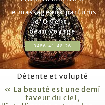
Le massageaux parfums
d'Orient,
beau voyage
0486 41 48 26
Détente et volupté
« La beauté est une demi
faveur du ciel,